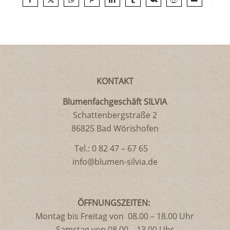
KONTAKT
Blumenfachgeschäft SILVIA
Schattenbergstraße 2
86825 Bad Wörishofen
Tel.: 0 82 47 – 67 65
info@blumen-silvia.de
ÖFFNUNGSZEITEN
:
Montag bis Freitag von 08.00 – 18.00 Uhr
Samstag von 08.00 – 13.00 Uhr