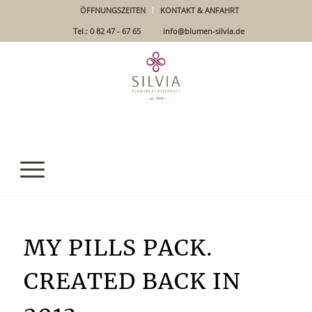
ÖFFNUNGSZEITEN
KONTAKT & ANFAHRT
Tel.: 0 82 47 - 67 65
info@blumen-silvia.de
MY PILLS PACK.
CREATED BACK IN